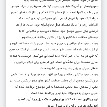
صهیونیستی و آمریکا علیه ایران بیان کرد: هر مصوبه‌ای از طرف مجلس
برای ما لازم‌الاجرا است. ما از همان ابتدا که تجاوز آغاز شد، فعالیت‌های
دیپلماتیک خود را شروع کردیم. برای هیچ‌کس تردیدی نیست که
اقدامات رژیم و آمریکا مصداق عمل تجاوزکارانه بوده است. ما از هر
فرصتی برای تبیین موضع خود استفاده می‌کنیم و مکاتباتی که با
نهادهای مختلف داشته‌ایم را نیز در اختیار رسانه‌ها قرار داده‌ایم.
وی در مورد سفر عراقچی به چین افزود: ما با چین رابطه دوستانه داریم و
از قبل نشان داده که امنیت خاورمیانه برایش مهم است. از ابتکارات چین
که طی دو سه سال اخیر انجام داده قدردانی می‌کنیم. این‌نشست مقدمه
سازی نشست یران شانگهای است. این فرصتی برای دیدار عراقچی با
همتای چینی و وزرای خارجه سایر کشورهاست.
وی در مورد برگزاری اجلاس بریکس افزود: اجلاس بریکس فرصت خوبی
برای تبیین موضع ایران وجلب حمایت کشورهای عضو بریکس است. در
یکی از بندهای سند پایانی مشخصاً به این موضوع پرداخته شده که
خیلی صریح به تجاوزات علیه ایران پرداخته شده است.
اوج ریاکاری است که ۳ کشور اروپایی حملات رژیم را تأیید کنند و
اقدامات دفاعی ایران را زیر سوال ببرند