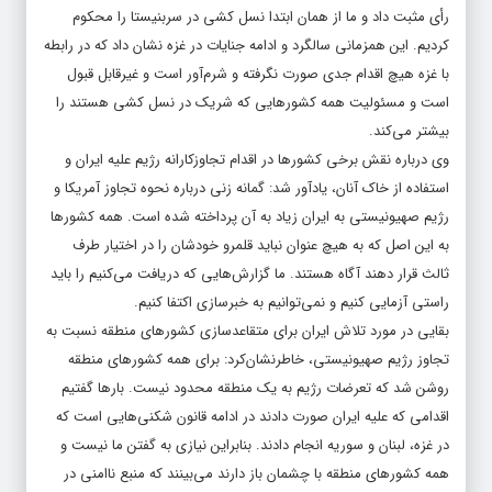
رأی مثبت داد و ما از همان ابتدا نسل کشی در سربنیستا را محکوم
کردیم. این همزمانی سالگرد و ادامه جنایات در غزه نشان داد که در رابطه
با غزه هیچ اقدام جدی صورت نگرفته و شرم‌آور است و غیرقابل قبول
است و مسئولیت همه کشورهایی که شریک در نسل کشی هستند را
بیشتر می‌کند.
وی درباره نقش برخی کشورها در اقدام تجاوزکارانه رژیم علیه ایران و
استفاده از خاک آنان، یادآور شد: گمانه زنی درباره نحوه تجاوز آمریکا و
رژیم صهیونیستی به ایران زیاد به آن پرداخته شده است. همه کشورها
به این اصل که به هیچ عنوان نباید قلمرو خودشان را در اختیار طرف
ثالث قرار دهند آگاه هستند. ما گزارش‌هایی که دریافت می‌کنیم را باید
راستی آزمایی کنیم و نمی‌توانیم به خبرسازی اکتفا کنیم.
بقایی در مورد تلاش ایران برای متقاعدسازی کشورهای منطقه نسبت به
تجاوز رژیم صهیونیستی، خاطرنشان‌کرد: برای همه کشورهای منطقه
روشن شد که تعرضات رژیم به یک منطقه محدود نیست. بارها گفتیم
اقدامی که علیه ایران صورت دادند در ادامه قانون شکنی‌هایی است که
در غزه، لبنان و سوریه انجام دادند. بنابراین نیازی به گفتن ما نیست و
همه کشورهای منطقه با چشمان باز دارند می‌بینند که منبع ناامنی در