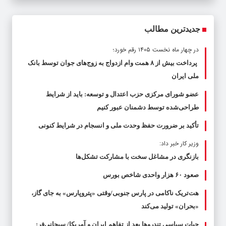
جدیدترین مطالب
در چهار ماه نخست ۱۴۰۵ رقم خورد؛
پرداخت بیش از ۸ همت وام ازدواج به زوج‌های جوان توسط بانک
ملی ایران
عضو شورای مرکزی حزب اعتدال و توسعه: باید از شرایط
طراحی‌شده توسط دشمنان عبور کنیم
تأکید بر ضرورت حفظ وحدت ملی و انسجام در شرایط کنونی
وزیر کار خبر داد:
بازنگری در مشاغل سخت با مشارکت تشکل‌ها
صعود ۶۰ هزار واحدی شاخص بورس
هت‌تریک ناکامی در پارس جنوبی/وقتی «پتروپارس» به جای گاز،
«بحران» تولید می‌کند
حیات سیاسی تندروها بعد از تفاهم ایران و آمریکا/ سبحانی‌فر: