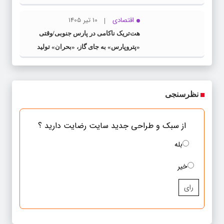
اقتصادی
10 تیر 1405
هت‌تریک ناکامی در پارس جنوبی/وقتی
«پتروپارس» به جای گاز، «بحران» تولید
می‌کند
نظرسنجی
از سبک و طراحی جدید سایت رضایت دارید ؟
بله
خیر
رای