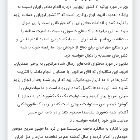
وی در مورد بیانیه ۳ کشور اروپایی درباره اقدام دفاعی ایران نسبت به
پایگاه العدید، افزود: اوج ریاکاری است که ۳ کشور اروپایی حملات رژیم
را تأیید کنند و اقدامات دفاعی ایران که حق ذاتی است را زیر سوال
ببرند. ما این بیانیه‌ها و ادعاهای دلسوزی نسبت به امنیت منطقه را
صادقانه نمی‌دانیم. اقدام ایران علیه پایگاه هوایی العدید اقدام دفاعی و
در راستای حق ایران برای دفاع از خودش بود. ما رابطه خوب با همه
کشورهای همسایه را دنبال خواهیم کرد.
بقایی در مورد محتوای نامه‌های ارسال شده عراقچی به برخی همتایان،
افزود: این مکاتبه‌ای که آقای عراقچی با همتایان انجام دادند با اکثریت
کشورها در ادامه کارزار دیپلماتیکی بود که از روز شنبه بعد از تجاوز رژیم
شروع شد. این نامه‌ها تکمیل کننده آن روند است و ما مواضع‌مان را
خیلی صریح بیان کردیم و مسئولیت تک تک کشورها در رد تجاوز را
گوشزد کردیم. این مسئولیت جهانی است که در برابر یک قانون‌شکنی
آشکار، همه کشورها یک‌صدا محکوم کنند و در ادامه این مسیر
فعالیت‌های خود را ادامه خواهیم داد.
وی با اشاره به سالگرد فاجعه سربنیستا عنوان کرد: ما خیلی صریح موضع
خودمان را اعلام کردیم و سال گذشته هم در قطعنامه سازمان ملل ایران