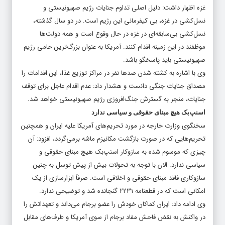
غزه اظهار داشت: دلیل اصلی تداوم جنایات رژیم صهیونیستی و
نسل‌کشی در غزه، بی کیفرمانی این رژیم است. در دو سال گذشته،
نسل‌کشی بی‌سابقه‌ای در غزه در حال وقوع است و همه دولت‌ها
موظفند در این زمینه اقدام کنند. آمریکا به عنوان بزرگ‌ترین حامی رژیم
صهیونیستی باید پاسخگو باشد.
وی با اشاره به کشته شدن صدها نفر در مراکز توزیع غذا، این اقدامات را
مصداق جنایات جنگی دانست و هشدار داد: عدم اقدام عاجل برای توقف
جنایات، منجر به گسترش جنگ‌افروزی رژیم صهیونیستی خواهد شد.
اسنپ‌بک هیچ مبنای حقوقی و سیاسی ندارد
سخنگوی وزارت خارجه در مورد تحریم‌های آمریکا علیه ایران و همچنین
تحریم‌هایی که در صورت بازگشت مکانیزم ماشه برمی‌گردد، افزود: آن
چیزی که موسوم شده به سازوکار اسنپ‌بک هیچ مبنای حقوقی و
سیاسی ندارد. الان با توجه به تحولات بیش از پیش توسل به چنین
سازوکاری فاقد مبنای حقوقی و اخلاقی است. صرفاً ابزارسازی از یک
امکانی است که در قطعنامه ۲۲۳۱ گنجانده شد و توضیحی ندارد.
وی ادامه داد: ایران کماکان خودش را عضو برجام می‌داند و تعهداتش را
در واکنش به نقض فاحش مفاد برجام از سوی آمریکا و طرف‌های مقابل