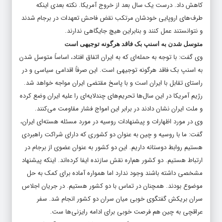
کاهش داد. درست یک سال بعد از خروج آمریکا. نکته بعدی اینکه
طرف‌های اروپایی خودشان مرتکب نقض فاحش تعهدات در برجام شدند
و نتوانستند عمل کنند و بنابراین هیچ جایگاهی ندارند.
متوسل شدن به اسنپ بک فاقد هرگونه توجیهی است
وی گفت: با توجه به حمله‌ای که به ایران اتفاق افتاد، اساساً متوسل شدن
به اسنپ بک فاقد هرگونه توجیهی است. این صرفاً اقدامی سیاسی و در
راستای تقابل با ایران است و با پاسخ مقتضی ایران مواجه خواهد شد.
رژیم آمریکا در این سال‌ها تحریم‌های چندلایه‌ای را علیه ایران وضع کرده
و ملت ایران نشان دادند در برابر این امواج فشار مقاومت می‌کنند.
وی در مورد اظهارات و پیشنهادات روسیه در مورد مسئله هسته‌ای ایران،
گفت: ما با روسیه و چین به عنوان دو کشوری که دارای شراکت راهبردی
هستیم روابط دوستانه داریم. این دو کشور به عنوان عضوی از برجام در
ارتباط هستیم. دو کشور هم‌اره نقش سازنده ایفا کرده‌اند. اینکه پیشنهاد
مشخصی داشته باشند وجود ندارد اما همواره آماده برای کمک به حل
موضوع بودند. همچنان در تماس با دو کشور هستیم. در جریان اجلاس
سران بریکش گفتگوی خوبی میان سران دو کشور انجام شد. سفر
عراقچی به چین هم فرصت خوبی برای ادامه رایزنی‌ها ست.