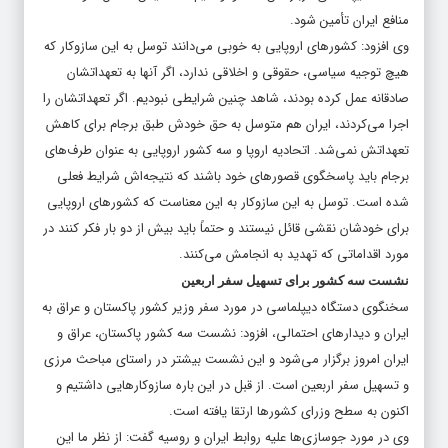
منافع ایران تأمین شود.
وی افزود: کشورهای اروپایی به خوبی می‌دانند توسل به این سازوکار که
هیچ توجیه سیاسی، حقوقی و اخلاقی ندارد، اگر آنها به تعهداتشان
صادقانه عمل کرده بودند، شاهد چنین شرایطی نبودیم. اگر تعهداتشان را
اجرا می‌کردند، ایران هم متوسل به حق خودش طبق برجام برای کاهش
تعهداتش نمی‌شد. اتحادیه اروپا و سه کشور اروپایی به عنوان طرف‌های
برجام باید پاسخگوی قصورهای خود باشند که نتیجه‌اش شرایط فعلی
شده است. توسل به این سازوکار به این معناست که کشورهای اروپایی
برای خودشان نقشی قائل نیستند و حتماً باید بیش از دو بار فکر کنند در
مورد اقداماتی که تهدید به انجامش می‌کنند.
نشست سه کشور برای تسهیل سفر اربعین
سخنگوی دستگاه دیپلماسی در مورد سفر وزیر کشور پاکستان و عراق به
ایران و دیدارهای احتمالی، افزود: نشست سه کشور پاکستان، عراق و
ایران امروز برگزار می‌شود و این نشست بیشتر در راستای مباحث مرزی
و تسهیل سفر اربعین است. از قبل در این باره سازوکارهایی داشتیم و
اکنون به سطح وزرای کشورها ارتقا یافته است.
وی در مورد جوسازی‌ها علیه روابط ایران و روسیه گفت: از نظر ما این