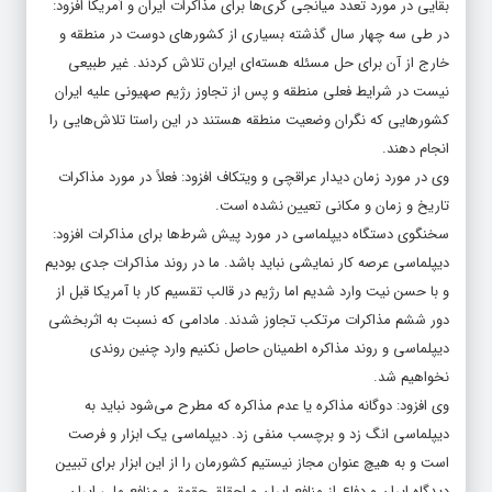
بقایی در مورد تعدد میانجی گری‌ها برای مذاکرات ایران و آمریکا افزود:
در طی سه چهار سال گذشته بسیاری از کشورهای دوست در منطقه و
خارج از آن برای حل مسئله هسته‌ای ایران تلاش کردند. غیر طبیعی
نیست در شرایط فعلی منطقه و پس از تجاوز رژیم صهیونی علیه ایران
کشورهایی که نگران وضعیت منطقه هستند در این راستا تلاش‌هایی را
انجام دهند.
وی در مورد زمان دیدار عراقچی و ویتکاف افزود: فعلاً در مورد مذاکرات
تاریخ و زمان و مکانی تعیین نشده است.
سخنگوی دستگاه دیپلماسی در مورد پیش شرط‌ها برای مذاکرات افزود:
دیپلماسی عرصه کار نمایشی نباید باشد. ما در روند مذاکرات جدی بودیم
و با حسن نیت وارد شدیم اما رژیم در قالب تقسیم کار با آمریکا قبل از
دور ششم مذاکرات مرتکب تجاوز شدند. مادامی که نسبت به اثربخشی
دیپلماسی و روند مذاکره اطمینان حاصل نکنیم وارد چنین روندی
نخواهیم شد.
وی افزود: دوگانه مذاکره یا عدم مذاکره که مطرح می‌شود نباید به
دیپلماسی انگ زد و برچسب منفی زد. دیپلماسی یک ابزار و فرصت
است و به هیچ عنوان مجاز نیستیم کشورمان را از این ابزار برای تبیین
دیدگاه ایران و دفاع از منافع ایران و احقاق حقوق و منافع ملی ایران