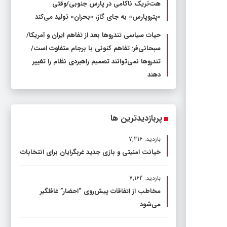
هت‌تریک ناکامی در پارس جنوبی/وقتی
«پتروپارس» به جای گاز، «بحران» تولید می‌کند
حیات سیاسی تندروها بعد از تفاهم ایران و آمریکا/
سبحانی‌فر: تفاهم کنونی با برجام متفاوت است/
تندروها نمی‌توانند تصمیم راهبردی نظام را تغییر
دهند
پربازدیدترین ها
بازدید: 7,316
خیانت امنیتی و بازی جدید غربگرایان برای انتخابات
بازدید: 7,162
مخاطب از اتفاقات پیش‌روی “احضار” غافلگیر
می‌شود