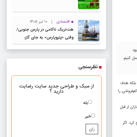
اقتصادی
10 تیر 1405
هت‌تریک ناکامی در پارس جنوبی/
وقتی «پتروپارس» به جای گاز،
«بحران» تولید می‌کند
ته بود
مل کنیم.
نظرسنجی
 شود، بلکه هدف
از سبک و طراحی جدید سایت رضایت
دارید ؟
ی این موضوع کم‌فروشی را
بله
ه تعهداتی که خودروسازان از قبل
خیر
کرد: اگر
رای