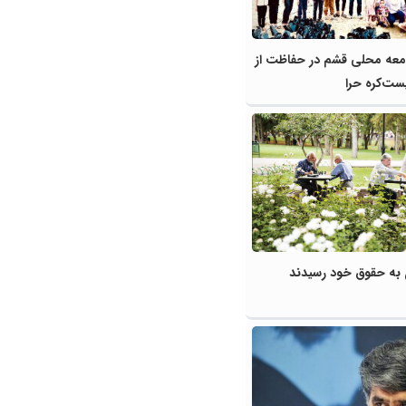
عه محلی قشم در حفاظت از
یست‌کره حرا
 به حقوق خود رسیدند