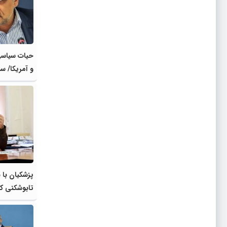
حیات سیاسی 
و آمریکا/ سب
برجام متفاو
تصمیم راهبر
پزشکیان با 
تابوشکنی کر